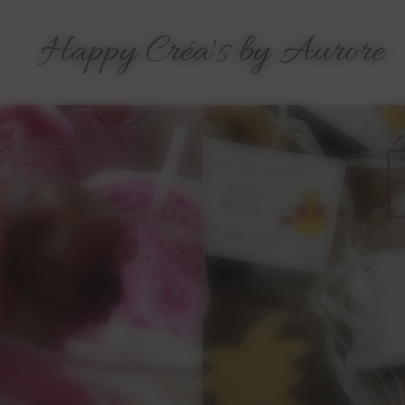
Happy Créa's by Aurore
E