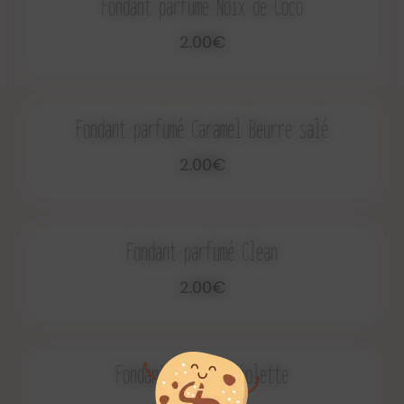
Fondant parfumé Noix de Coco
2.00€
Fondant parfumé Caramel Beurre salé
2.00€
Fondant parfumé Clean
2.00€
Fondant parfumé Violette