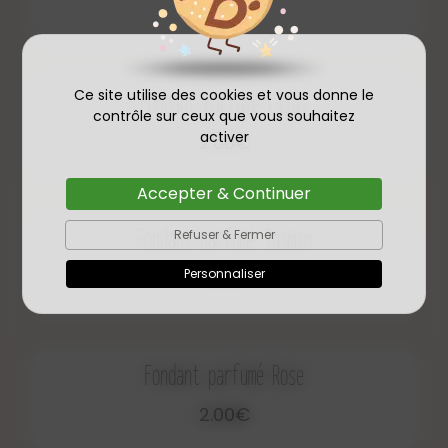
2.00€
Ce site utilise des cookies et vous donne le
Fondant parfumé Lilas
contrôle sur ceux que vous souhaitez
activer
2.00€
Accepter & Continuer
Fondant parfumé Jasmin
Refuser & Fermer
Personnaliser
2.00€
Fondant parfumé Rose
2.00€