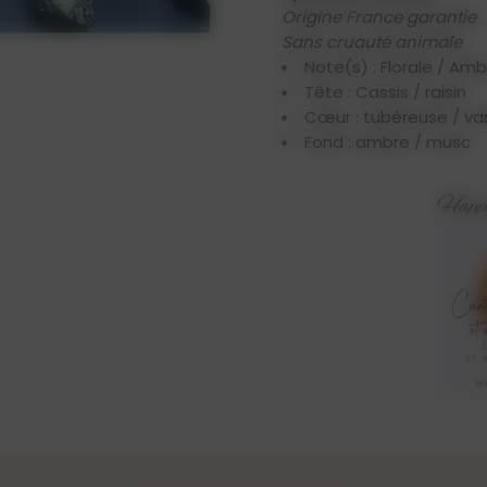
Origine France garantie
Sans cruauté animale
Note(s) : Florale / Am
Tête : Cassis / raisin
Cœur : tubéreuse / van
Fond : ambre / musc
Diffuseur parfumé pour v
Aurore va rendre vos voy
parfum que vous choisiss
L'ensemble des parfums p
élaborés et
fabriqués à 
maîtres parfumeurs
. Ell
européennes (
CLP CE N°
françaises (
IFRA
).
Aucun senteur de notre c