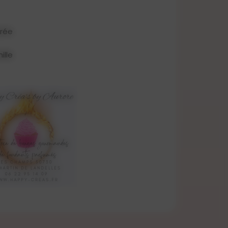
brée
ille
oiture de chez Happy Créa's par
ages plus agréables en diffusant le
ez.
our diffuseur de voiture sont
Grasse en France provençale par des
es respectent les normes
1907/2006
&
1223/2009/CEE
) et
atalogue n'est testé sur les animaux.