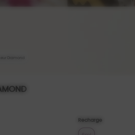
seur Diamond
IAMOND
Recharge
6ml