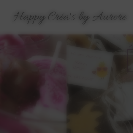
Happy Créa's by Aurore
E