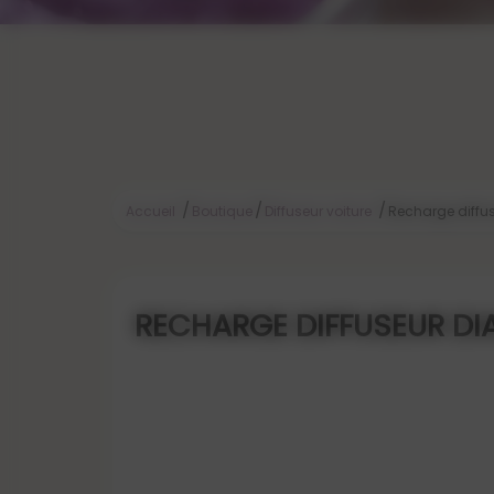
/
/
/
Accueil
Boutique
Diffuseur voiture
Recharge diffu
RECHARGE DIFFUSEUR D