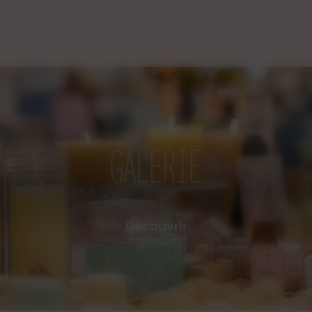
le fond de vos WC pour nettoyer et
assainir tout en parfumant.
Déposez une à deux cuillères de
poudre dans votre machine à laver à la
place de votre assouplissant.
Versez une cuillère de poudre dans
le fond de votre poubelle pour éviter
les mauvaises odeurs.
Saupoudrez les chaussures, ne vos
GALERIE
sportifs, laissez agir et aspirer.
Saupoudrez les tapis de vos voitures
avant d'aspirer l'habitacle.
Les parfums utilisés sont fabriqués
Découvrir
dans la capitale Européenne du parfum,
à Grasse, en France. Ils sont sans
phtalates (perturbateurs endocriniens)
et non testés sur les animaux. Ils sont
également certifiés aux normes
Européennes IFRA.