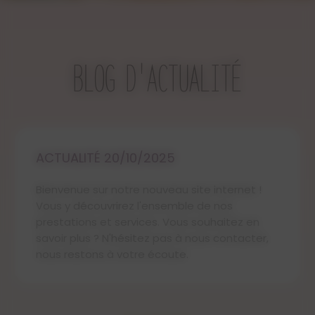
Les poudres sont faites à base de
parfum et de bicarbonate de soude.
BLOG D'ACTUALITÉ
Une petite cuillère en bois est offerte
pour doser la poudre.
Important :
ACTUALITÉ 20/10/2025
Les photos présentées sur le site sont
non contractuelles.
Bienvenue sur notre nouveau site internet !
Les poudres étant toutes faites à la
Vous y découvrirez l'ensemble de nos
main, peuvent présenter quelques
prestations et services. Vous souhaitez en
différences de poids, de couleurs, c'est
savoir plus ? N'hésitez pas à nous contacter,
pour cela qu'elles sont uniques.
nous restons à votre écoute.