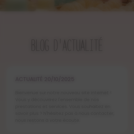
dans la capitale Européenne du parfum,
à Grasse, en France. Ils sont sans
phtalates (perturbateurs endocriniens)
et non testés sur les animaux. Ils sont
également certifiés aux normes
Européennes IFRA.
BLOG D'ACTUALITÉ
Les poudres sont faites à base de
parfum de Grasse et de bicarbonate
de soude.
ACTUALITÉ 20/10/2025
Une petite cuillère en bois est offerte
pour doser la poudre.
Bienvenue sur notre nouveau site internet !
Vous y découvrirez l'ensemble de nos
Important :
prestations et services. Vous souhaitez en
savoir plus ? N'hésitez pas à nous contacter,
Les photos présentées sur le site sont
nous restons à votre écoute.
non contractuelles.
Les poudres étant toutes faites à la