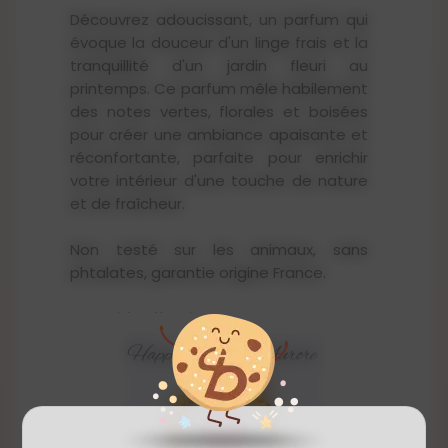
Découvrez adoucissant, un parfum qui
évoque la douceur d'un linge frais et la
tranquillité d'un jardin fleuri au
printemps. Ce parfum mêle habilement
des notes vertes, florales et boisées
pour créer une ambiance apaisante et
réconfortante, parfaite pour enrichir
votre intérieur d'une touche de nature
et de fraîcheur.
Non testé sur les animaux, sans
phtalates, garantie origine France.
Pyramide olfactive :
Note(s) : Verte / florale / boisée
Tête : Accord fruité / jasmin / accord
frais
Cœur : Rose / pêche / pomme
Fond : Boisé sec / musc / oranger