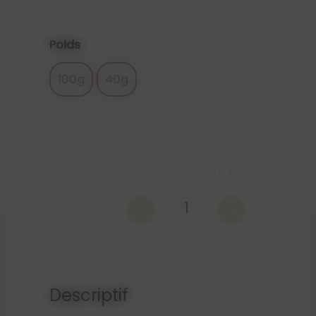
Poids
100g
40g
Ajouter Au panier
-
+
1
Descriptif