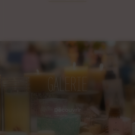
parfum dans votre intérieur.
Mettez une à deux cuillères de
poudre dans l'eau pour nettoyer votre
sol.
Versez une cuillère de poudre dans
le fond de vos WC pour nettoyer et
assainir tout en parfumant.
Déposez une à deux cuillères de
poudre dans votre machine à laver à la
place de votre assouplissant.
GALERIE
Versez une cuillère de poudre dans
le fond de votre poubelle pour éviter
les mauvaises odeurs.
Saupoudrez les chaussures, ne vos
sportifs, laissez agir et aspirer.
Découvrir
Saupoudrez les tapis de vos voitures
avant d'aspirer l'habitacle.
Les parfums utilisés sont fabriqués