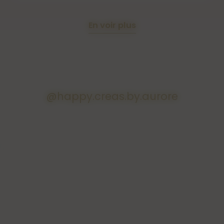
main, peuvent présenter quelques
différences de poids, de couleurs, c'est
pour cela qu'elles sont uniques.
En voir plus
@happy.creas.by.aurore