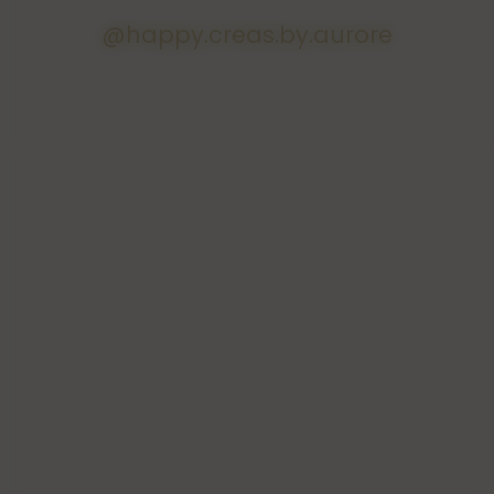
Important :
@happy.creas.by.aurore
Les photos présentées sur le site sont
non contractuelles.
Les bougies étant toutes faites à la
main, peuvent présenter quelques
différences de poids, de couleurs et
d'aspect de la chantilly, c'est pour cela
qu'elles sont uniques.