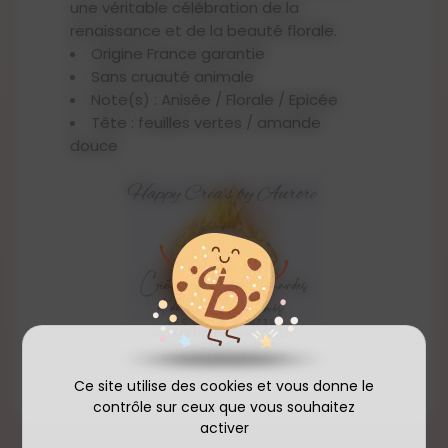
une véritable célébration de la
renaissance et de la beauté florale.
Origine France garantie
Sans cruauté animale
Note(s) : Anisée / Florale / Epicée
Tête : feuilles vertes / amande
douce
Coeur : anis / accords aqueux
Fond : lilas / styrax
Contenance : linalool, isoeugenol, a-
methyl-1.3-benzodioxole-5-
propionaldehyde, cis-4-(isopropyl)
cyclohexanemethanol, 7-
hydroxycitronellal.
Peut provoquer des réactions
allergiques cutanées.
Ce site utilise des cookies et vous donne le
Environ 25h de fonte pour les 150g et 3h
contrôle sur ceux que vous souhaitez
pour les 50g.
activer