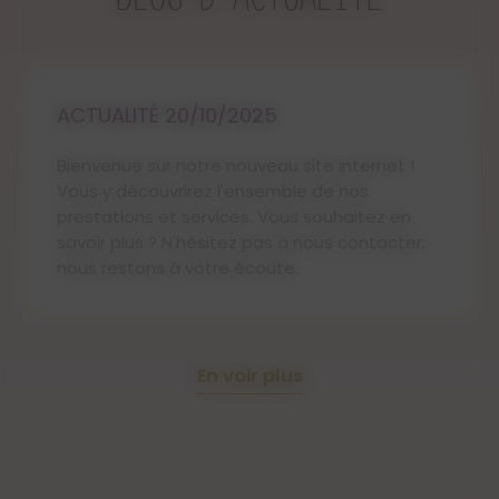
déplacer sur les côtés du fait de la
chaleur, recentrez la mèche si besoin,
lorsque la bougie est éteinte.
Étouffez la flamme dans la cire
ACTUALITÉ 20/10/2025
végétale plutôt que de souffler dessus,
ainsi, elle dégagera moins de fumée
Bienvenue sur notre nouveau site internet !
noire et de suie.
Vous y découvrirez l'ensemble de nos
Tenir hors de la portée des enfants et
prestations et services. Vous souhaitez en
des animaux. Ne se mange pas.
savoir plus ? N'hésitez pas à nous contacter,
Éteignez la bougie quand vous quittez
nous restons à votre écoute.
la pièce.
Ne déplacez jamais la bougie quand
elle est allumée ou que la cire est
encore liquide, pour éviter tous risques
En voir plus
de brûlures.
Ne placez pas votre bougie dans un
courant d'air, ni à proximité des rideaux.
Important :