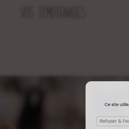
VOS TÉMOIGNAGES
Ce site util
Refuser & F