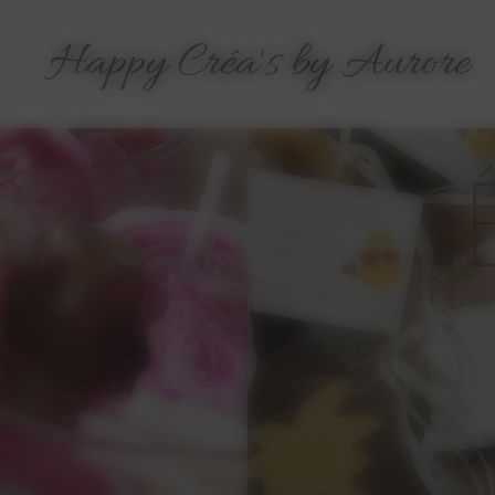
Happy Créa's by Aurore
E