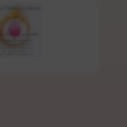
de / rose
mboise
ions allergiques cutanées.
 les 150g et 3h pour les 50g.
arfumée fruits rouges est faite à la
étale sans OGM, ni pesticide et sans
ilisé est fabriqué dans la capitale
Grasse, en France. Il est sans CMR
s, Mutagènes et Reprotoxiques),
teurs endocriniens) et non testé sur
ement certifié aux normes Européennes
r la bougie gourmande fruits rouges