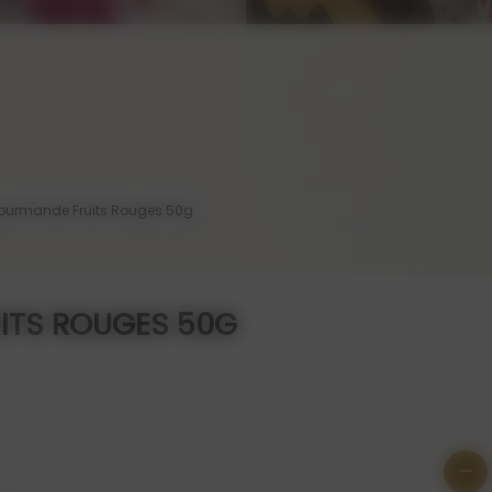
ourmande Fruits Rouges 50g
ITS ROUGES 50G
-