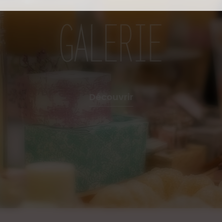
déplacer sur les côtés du 
GALERIE
mèche si besoin, lorsque 
Étouffez la flamme dans 
souffler dessus, ainsi, e
de suie.
Tenir hors de la portée 
mange pas.
Éteignez la bougie quand 
Découvrir
Ne déplacez jamais la bo
cire est encore liquide, p
Ne placez pas votre bougi
proximité des rideaux.
Important :
Les photos présentées sur
Les bougies étant toutes
quelques différences de 
chantilly, c'est pour cela 