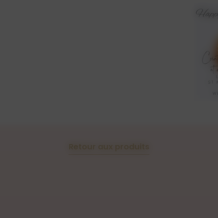
Note(s) : Fruitée
Tête : mûre / violette
Coeur : fraise / grena
Fond : cranberry / fra
Peut provoquer des réact
Environ 25h de fonte pour
La bougie gourmande et p
main avec de la cire vég
paraffine.
Le parfum fruits rouges ut
Retour aux produits
Européenne du parfum, à 
(substances Cancérigène
sans phtalates (perturba
les animaux. Il est égal
IFRA.
Les mèches utilisées pou