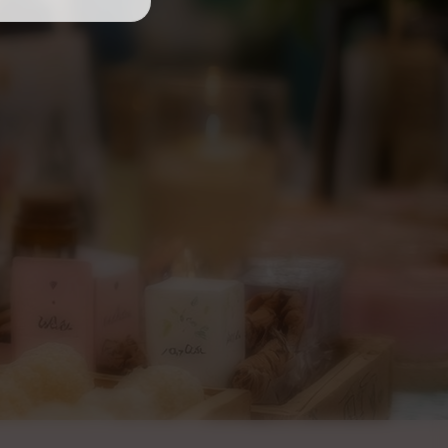
fait de la chaleur, recentrez la
la bougie est éteinte.
la cire végétale plutôt que de
lle dégagera moins de fumée noire et
des enfants et des animaux. Ne se
vous quittez la pièce.
ugie quand elle est allumée ou que la
our éviter tous risques de brûlures.
e dans un courant d'air, ni à
 le site sont non contractuelles.
 faites à la main, peuvent présenter
poids, de couleurs et d'aspect de la
qu'elles sont uniques.