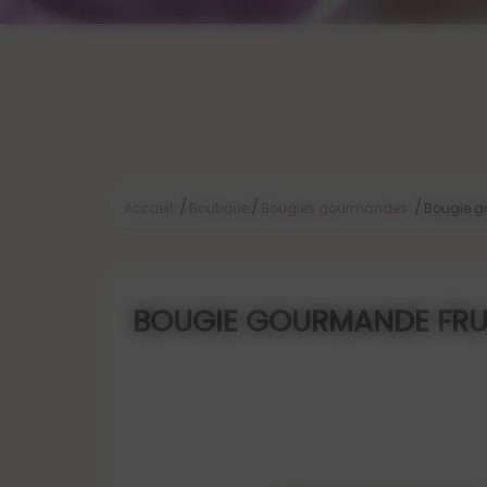
/
/
/
Accueil
Boutique
Bougies gourmandes
Bougie g
BOUGIE GOURMANDE FRU